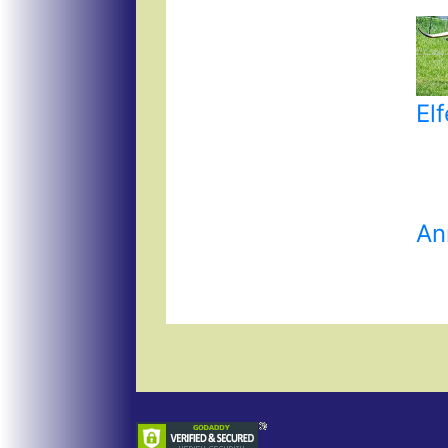
El
An